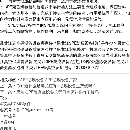
6. 一种新型阻燃防静电3PE钢管，适用于易燃易爆场所。
7. 3PE聚乙烯钢管与管道的牢靠衔接方法主要是热熔或电熔。界面资料、
结构、管体基本一致，完成了接头与管道的结合，有用反抗周向应力。轴
向拉力和斜向应力是由内压引起的，无需忧虑泄漏和漏气。
3PE防腐设备生产的3PE聚乙烯钢管材质轻，操作便利，施工便利，
焊接工艺简略快捷，操作便利，易弯曲，归纳成本低，经济效益明显。
黑龙江真空保温管设备哪家好？黑龙江3PE防腐设备报价是多少？黑龙江
钢管外壁除锈设备质量怎么样？黑龙江聚氨酯发泡机怎么买？黑龙江PE
管真空设备多少钱？青岛宝龙聚氨酯保温防腐设备有限公司专业承接黑龙
江真空保温管设备,黑龙江3PE防腐设备,黑龙江钢管外壁除锈设备,黑龙江
聚氨酯发泡机,黑龙江PE管真空设备,电话:13780691777
相关标签：
3PE防腐设备
,
3PE防腐设备厂家
,
上一条：
你知道什么是黑龙江3pe防腐设备生产线吗？
下一条：
黑龙江PE管真空设备关于日常保养你有了解吗
Top
©筑巢ECMS软件
备案号：
鲁ICP备05029131号
一键拨号
产品中心
新闻资讯