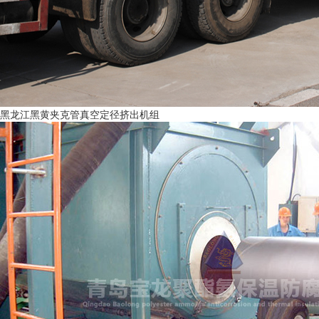
黑龙江黑黄夹克管真空定径挤出机组