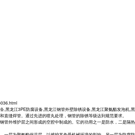
43036.html
备
,黑龙江3PE防腐设备,黑龙江钢管外壁除锈设备,黑龙江聚氨酯发泡机
和直缝焊管。通过先进的喷丸处理，钢管的除锈等级达到规范要求。
外维护层之间形成的空腔中制成的。它的功用之一是防水，二是隔热，三
一层为聚氨酯保温层，以维护其免受机械环境的影响，另一层为防腐防