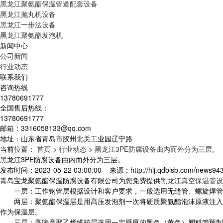
黑龙江聚氨酯保温管道配套设备
黑龙江抛丸机设备
黑龙江一步法设备
黑龙江聚氨酯发泡机
新闻中心
公司新闻
行业动态
联系我们
咨询热线
13780691777
全国售后热线：
13780691777
邮箱：3316058133@qq.com
地址：山东省青岛市胶州北关工业园辽宁路
当前位置：
首页
>
行业动态
>
黑龙江3PE防腐设备由内而外分为三层。
黑龙江3PE防腐设备由内而外分为三层。
发布时间：2023-05-22 03:00:00 来源：http://hlj.qdblsb.com/news9
青岛宝龙聚氨酯保温防腐设备有限公司为您免费提供
黑龙江真空保温管设
一层：工作钢管层根据设计和客户要求，一般选用无缝管、螺旋焊管
两层：聚氨酯保温层是用高压发泡剂一次将硬质聚氨酯泡沫原液注入钢管
作为保温层。
三层：高密度聚乙烯维护层选用一定壁厚的黑色（黄色）塑料管预制。