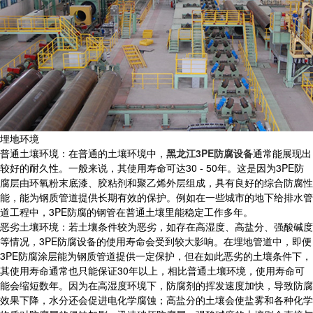
埋地环境
普通土壤环境：在普通的土壤环境中，
黑龙江3PE防腐设备
通常能展现出
较好的耐久性。一般来说，其使用寿命可达30 - 50年。这是因为3PE防
腐层由环氧粉末底漆、胶粘剂和聚乙烯外层组成，具有良好的综合防腐性
能，能为钢质管道提供长期有效的保护。例如在一些城市的地下给排水管
道工程中，3PE防腐的钢管在普通土壤里能稳定工作多年。
恶劣土壤环境：若土壤条件较为恶劣，如存在高湿度、高盐分、强酸碱度
等情况，3PE防腐设备的使用寿命会受到较大影响。在埋地管道中，即便
3PE防腐涂层能为钢质管道提供一定保护，但在如此恶劣的土壤条件下，
其使用寿命通常也只能保证30年以上，相比普通土壤环境，使用寿命可
能会缩短数年。因为在高湿度环境下，防腐剂的挥发速度加快，导致防腐
效果下降，水分还会促进电化学腐蚀；高盐分的土壤会使盐雾和各种化学