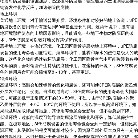
物质对防腐层的侵蚀加剧，迅速破坏防腐层；强酸碱度的土壤则会直接与
钢管发生化学反应，加速钢管的腐蚀。
地上环境
普通地上环境：对于输送普通介质、环境条件相对较好的地上管道，3PE
防腐设备的使用寿命有望达到50年甚至更长时间。这类环境中，没有埋
地环境那样复杂的土壤因素影响，且能避免一些地下生物对防腐层的破
坏，3PE防腐层可以较好地发挥其保护作用。
恶劣地上环境：在海洋环境、化工园区附近等恶劣地上环境中，3PE防腐
设备的使用寿命会明显缩短。海洋环境中，盐雾和海水的侵蚀是极大的威
胁，这些化合物能迅速破坏防腐层；化工园区附近空气中可能弥漫着各种
化学物质，会对钢管产生持续的腐蚀作用。在这样的环境下，3PE防腐设
备的使用寿命可能会缩短至8 - 10年，甚至更短。
特殊环境
高温环境：高温会加速钢管的氧化和腐蚀，还可能使3PE防腐层的聚乙烯
外层发生老化、变脆。当温度过高时，3PE防腐设备的使用寿命会大幅降
低，可能远低于正常情况下的30 - 50年。不过，由于3PE防腐层中的聚
乙烯外层能在 - 40℃ - 80℃的环境下使用，所以在一般高温环境下，如
果能及时采取降温等措施，其使用寿命虽会受影响，但不会急剧下降。
低温环境：过低的温度可能导致防腐涂层的脆化和开裂，降低其保护性
能。在极寒地区，3PE防腐设备的使用寿命也会受到一定影响，但相比高
温环境，其受影响的程度可能相对较小，因为聚乙烯外层本身具有一定的
耐低温性能。不过长期处于低温环境，仍会使防腐层的性能逐渐下降，缩