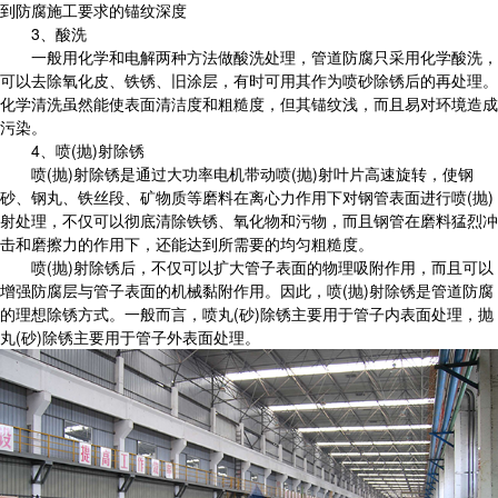
到防腐施工要求的锚纹深度
3、酸洗
一般用化学和电解两种方法做酸洗处理，管道防腐只采用化学酸洗，
可以去除氧化皮、铁锈、旧涂层，有时可用其作为喷砂除锈后的再处理。
化学清洗虽然能使表面清洁度和粗糙度，但其锚纹浅，而且易对环境造成
污染。
4、喷(抛)射除锈
喷(抛)射除锈是通过大功率电机带动喷(抛)射叶片高速旋转，使钢
砂、钢丸、铁丝段、矿物质等磨料在离心力作用下对钢管表面进行喷(抛)
射处理，不仅可以彻底清除铁锈、氧化物和污物，而且钢管在磨料猛烈冲
击和磨擦力的作用下，还能达到所需要的均匀粗糙度。
喷(抛)射除锈后，不仅可以扩大管子表面的物理吸附作用，而且可以
增强防腐层与管子表面的机械黏附作用。因此，喷(抛)射除锈是管道防腐
的理想除锈方式。一般而言，喷丸(砂)除锈主要用于管子内表面处理，抛
丸(砂)除锈主要用于管子外表面处理。