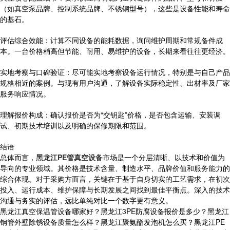
（如真空泵品牌、控制系统品牌、不锈钢型号），这些是设备性能和寿命
的基石。
评估综合效能：计算不同设备的能耗数据，询问维护周期和常规备件成
本。一台价格稍高但节能、耐用、易维护的设备，长期来看往往更经济。
实地考察与口碑验证：尽可能实地考察设备运行情况，特别是与自己产品
规格相近的案例。与现有用户沟通，了解设备实际稳定性、出材率及厂家
服务响应情况。
理解报价构成：确认报价是否为“交钥匙”价格，是否包含运输、安装调
试、初期技术培训以及明确的保修期限和范围。
结语
总体而言，
黑龙江PE管真空设备
市场是一个分层清晰、以技术和价值为
导向的专业领域。其价格是技术含量、制造水平、品牌价值和服务能力的
综合体现。对于采购方而言，关键在于基于自身切实的工艺需求，在初次
投入、运行成本、维护保障与长期发展之间找到最佳平衡点。深入的技术
沟通与务实的评估，远比单纯对比一个数字更有意义。
黑龙江真空保温管设备哪家好？黑龙江3PE防腐设备报价是多少？黑龙江
钢管外壁除锈设备质量怎么样？黑龙江聚氨酯发泡机怎么买？黑龙江PE