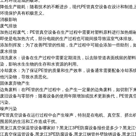
降低生产能耗：随着技术的不断进步，现代PE管真空设备在设计和制造
环境保护具有积极意义。
消极影响
废气排放
加热过程废气：PE管真空设备在生产过程中需要对塑料原料进行加热熔
即使是电加热方式，部分电能的生产过程也可能间接导致温室气体排放。
添加剂挥发：为了改善PE管的性能，生产过程中可能会添加一些助剂，
废水排放
清洗废水：设备在生产过程中需要定期清洗，以去除管道表面残留的塑料
染，影响水生生物的生存和水资源的利用。
冷却废水：为了保证PE管的质量和生产效率，设备通常需要配备冷却系
他污染物，导致水质恶化。
固体废弃物产生
边角废料：在PE管的生产过程中，会产生一定量的边角废料，如切割下
废旧设备与零部件：随着设备的使用年限增加或技术更新换代，PE管真
污染。
噪声污染
PE管真空设备在运行过程中会产生噪声，特别是在电机、真空泵、挤出
围居民的生活和工作造成干扰。
黑龙江真空保温管设备哪家好？黑龙江3PE防腐设备报价是多少？黑龙
江真空保温管设备,黑龙江3PE防腐设备,黑龙江钢管外壁除锈设备,黑龙江聚氨酯