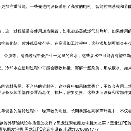
上更加注重节能。一些先进的设备采用了高效的电机、智能控制系统和节
融，这一过程通常会使用加热装置，如电加热器或燃气加热炉。如果使用
如抗氧化剂、紫外线吸收剂等。在高温加工过程中，这些添加剂可能会有
、杂质等。清洗过程中会产生一定量的废水，这些废水中可能含有塑料颗
统。冷却水在使用过程中可能会吸收热量、溶解一些杂质，形成废水。如
来的管材头尾、不合格的管材等。这些废料如果随意丢弃，不仅会占用土
空设备及其零部件会逐渐老化、损坏，需要更换。这些废旧设备和零部件
机等设备的运转过程中，噪声较为明显。长期暴露在高噪声环境中，不仅
江钢管外壁除锈设备质量怎么样？黑龙江聚氨酯发泡机怎么买？黑龙江PE
发泡机,黑龙江PE管真空设备,电话:13780691777